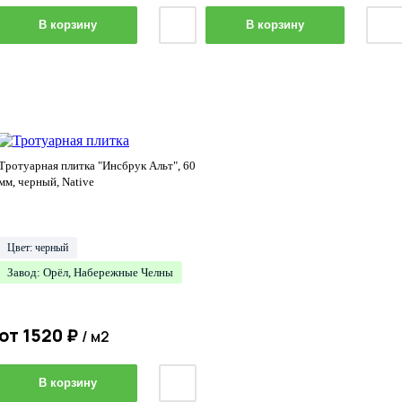
В корзину
В корзину
Тротуарная плитка "Инсбрук Альт", 60
мм, черный, Native
Цвет: черный
Завод: Орёл, Набережные Челны
от
1520
₽
/ м2
В корзину