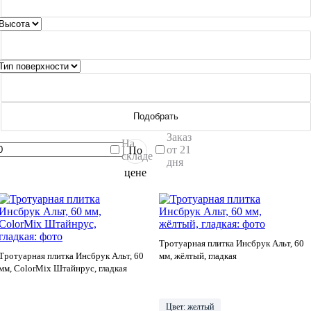
Подобрать
Заказ
На
от 21
По
складе
дня
цене
Тротуарная плитка Инсбрук Альт, 60
Тротуарная плитка Инсбрук Альт, 60
мм, жёлтый, гладкая
мм, ColorMix Штайнрус, гладкая
Цвет: желтый