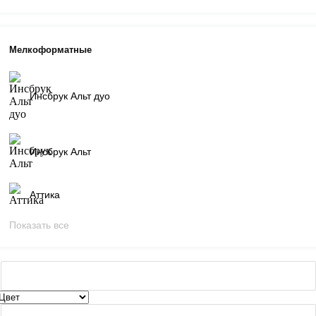
Мелкоформатные
Инсбрук Альт дуо
Инсбрук Альт
Аттика
Показать все