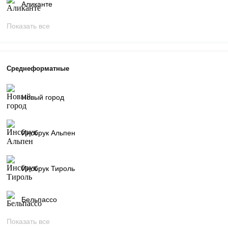
Аликанте
Показать все
Среднеформатные
Новый город
Инсбрук Альпен
Инсбрук Тироль
Бельпассо
Показать все