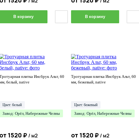
от
1520
₽
от
1520
₽
/ м2
/ м2
В корзину
В корзину
Тротуарная плитка Инсбрук Альт, 60
Тротуарная плитка Инсбрук Альт, 60
мм, белый, native
мм, бежевый, native
Цвет: белый
Цвет: бежевый
Завод: Орёл, Набережные Челны
Завод: Орёл, Набережные Челны
от
1520
₽
от
1520
₽
/ м2
/ м2