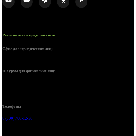
Региональные представители
Офис для юридических лиц:
Москва, Золоторожский вал, д. 11, стр. 22, офис 466 (4 этаж)
Шоурум для физических лиц:
Строительный рынок СтройМикс, Видное,
Каширское шоссе, 26 км, павильоны Е6-Е7
Телефоны
8 (800) 700-12-56