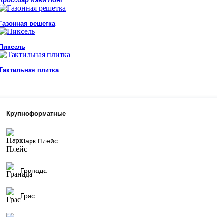
Кроссбар Хэви Лонг
Газонная решетка
Пиксель
Тактильная плитка
Крупноформатные
Парк Плейс
Гранада
Грас