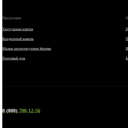
Продукция
И
Тротуарная плитка
Ц
Бордюрный камень
П
Малые архитектурные формы
В
Торговый дом
Б
Телефон горячей линии и отдела продаж
8 (800)
700-12-56