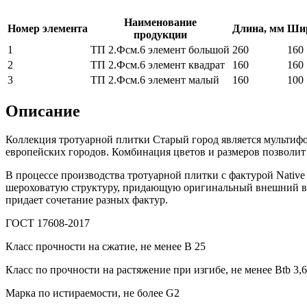
Наименование
Номер элемента
Длина, мм
Шир
продукции
1
ТП 2.Фсм.6 элемент большой
260
160
2
ТП 2.Фсм.6 элемент квадрат
160
160
3
ТП 2.Фсм.6 элемент малый
160
100
Описание
Коллекция тротуарной плитки Старый город является мультифор
европейских городов. Комбинация цветов и размеров позволи
В процессе производства тротуарной плитки с фактурой Nativ
шероховатую структуру, придающую оригинальный внешний ви
придает сочетание разных фактур.
ГОСТ 17608-2017
Класс прочности на сжатие, не менее В 25
Класс по прочности на растяжение при изгибе, не менее Вtb 3,6
Марка по истираемости, не более G2