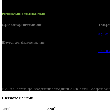
Региональные представители
Офис для юридических лиц:
Телефо
Москва, Золоторожский вал, д. 11, стр. 22, офис 466 (4 этаж)
8 (800) 
Шоурум для физических лиц:
+7 910 
Строительный рынок СтройМикс, Видное,
Каширское шоссе, 26 км, павильоны Е6-Е7
© 2026 г. Торгово-производственное объединение «SteinRus». Все права за
Связаться с нами
имя*