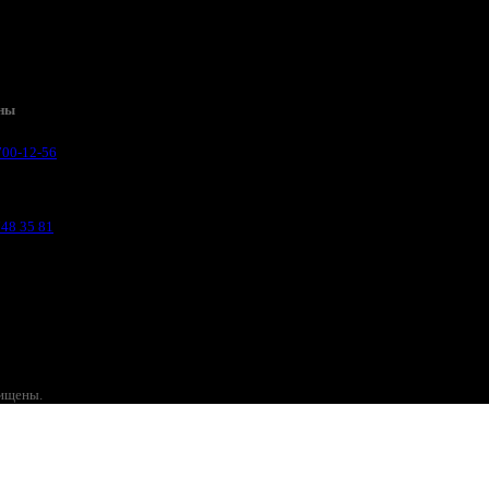
ны
700-12-56
748 35 81
щищены.