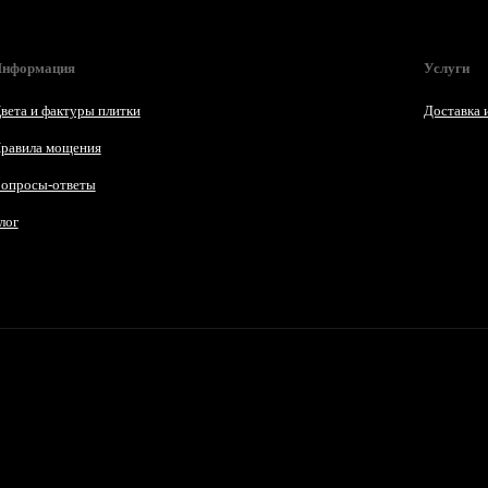
нформация
Услуги
вета и фактуры плитки
Доставка 
равила мощения
опросы-ответы
лог